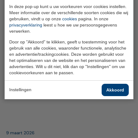
16 juli 2026
In deze pop-up kunt u uw voorkeuren voor cookies instellen.
Meer informatie over de verschillende soorten cookies die wij
Jaarverslag 2025: stabiele financiële
gebruiken, vindt u op onze
cookies
pagina. In onze
positie en lage bijdrage
privacyverklaring
leest u hoe we uw persoonsgegevens
verwerken.
Door op "Akkoord" te klikken, geeft u toestemming voor het
gebruik van alle cookies, waaronder functionele, analytische
en advertentie/trackingcookies. Deze worden gebruikt voor
het optimaliseren van de website en het personaliseren van
advertenties. Wilt u dit niet, klik dan op "Instellingen" om uw
cookievoorkeuren aan te passen.
Instellingen
Akkoord
9 maart 2026