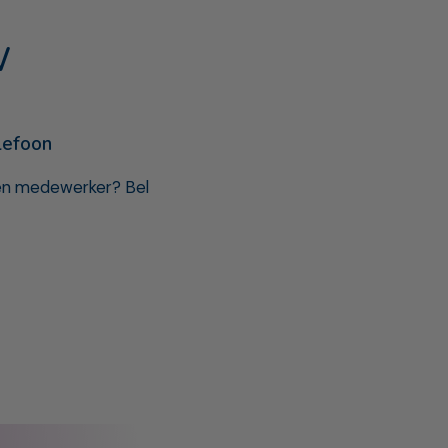
W
lefoon
een medewerker? Bel