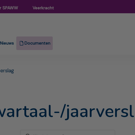
r SPAWW
Veerkracht
Nieuws
Documenten
erslag
artaal-/jaarvers