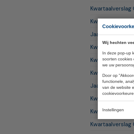
Kwartaalverslag
Kwartaalverslag
Cookievoork
Jaarverslag SP
Wij hechten vee
Kwartaalverslag
In deze pop-up k
Kwartaalverslag
soorten cookies 
we uw persoons
Kwartaalverslag
Door op "Akkoord
functionele, ana
Jaarverslag SP
van de website en
cookievoorkeure
Kwartaalverslag
Instellingen
Kwartaalverslag
Kwartaalverslag