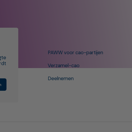
PAWW voor cao-partijen
gte
rdt
Verzamel-cao
Deelnemen
n