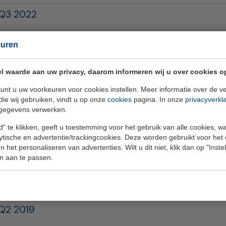
 Q3 2022
 Q2 2022
euren
AWW 2021
l waarde aan uw privacy, daarom informeren wij u over cookies o
 Q1 2022
unt u uw voorkeuren voor cookies instellen. Meer informatie over de ve
 Q4 2021
die wij gebruiken, vindt u op onze
cookies
pagina. In onze
privacyverkl
gegevens verwerken.
 Q3 2021
" te klikken, geeft u toestemming voor het gebruik van alle cookies, 
lytische en advertentie/trackingcookies. Deze worden gebruikt voor het
AWW 2020
 het personaliseren van advertenties. Wilt u dit niet, klik dan op "Inst
n aan te passen.
 Q2 2021
 Q1 2019
 Q2 2019