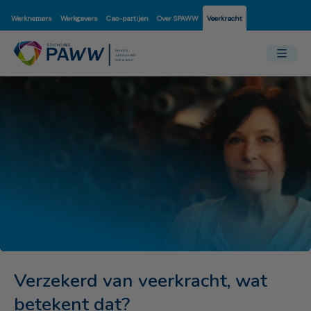
Werknemers
Werkgevers
Cao-partijen
Over SPAWW
Veerkracht
Verzekerd van veerkracht, wat
betekent dat?