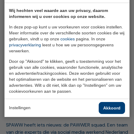
onderdeel. Pas je cookie-instellingen aan om
toegang te krijgen tot dit onderdeel.
Wij hechten veel waarde aan uw privacy, daarom
informeren wij u over cookies op onze website.
Cookie-instellingen wijzigen
In deze pop-up kunt u uw voorkeuren voor cookies instellen.
Meer informatie over de verschillende soorten cookies die wij
gebruiken, vindt u op onze
cookies
pagina. In onze
privacyverklaring
leest u hoe we uw persoonsgegevens
verwerken.
Door op "Akkoord" te klikken, geeft u toestemming voor het
gebruik van alle cookies, waaronder functionele, analytische
Het verhaal van
Annette
en advertentie/trackingcookies. Deze worden gebruikt voor
het optimaliseren van de website en het personaliseren van
advertenties. Wilt u dit niet, klik dan op "Instellingen" om uw
cookievoorkeuren aan te passen.
Download de veerkrachttips van de
Instellingen
Akkoord
PAWWER squad
SPAWW heeft iets nieuws: de PAWWER squad. Een team
van drie experts die via social media werkend Nederland