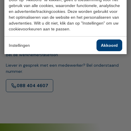
gebruik van alle cookies, waaronder functionele, analytische
Via onderstaande knop kunt u ons een bericht sturen.
en advertentie/trackingcookies. Deze worden gebruikt voor
het optimaliseren van de website en het personaliseren van
Stuur bericht
advertenties. Wilt u dit niet, klik dan op "Instellingen" om uw
cookievoorkeuren aan te passen.
Binnen
4 werkdagen
antwoord
Instellingen
Akkoord
Bel de werknemerstelefoon
Liever in gesprek met een medewerker? Bel onderstaand
nummer.
088 404 4607