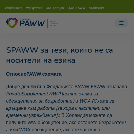
Werknemers
Werkgevers
Cao-partijen
Over SPAWW
Veerkracht
SPAWW за тези, които не са
носители на езика
Относно
PAWW
схемата
Добре дошли във Фондацията PAWW. PAWW означава
Private
Supplement
WW
(Частна схема за
обезщетения за безработни) и
WGA
(Схема за
връщане към работа [за хора с частични или
временни увреждания])
. В Холандия можете да
получите WW обезщетение, ако останете безработен/
а или WGA обезщетение, ако сте частично