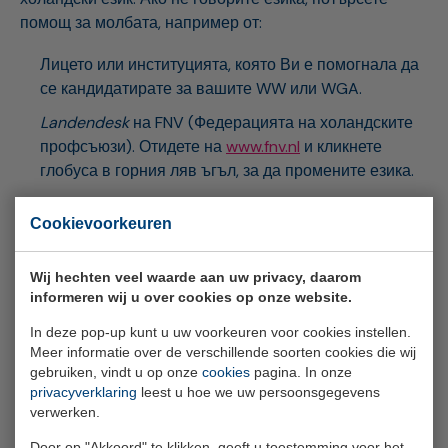
помощ за молбата, например от:
Лицето или институцията, която Ви е помогнала да
се кандидатирате за вашите WW или WGA.
Landendesk
на FNV (Федерацията на холандските
профсъюзи). Отидете на
www.fnv.nl
и кликнете
глобуса в горния ляв ъгъл, за да промените езика.
Вашите контакти в Човешки Ресурси.
Cookievoorkeuren
Приятели или колеги.
Wij hechten veel waarde aan uw privacy, daarom
informeren wij u over cookies op onze website.
In deze pop-up kunt u uw voorkeuren voor cookies instellen.
Meer informatie over de verschillende soorten cookies die wij
gebruiken, vindt u op onze
cookies
pagina. In onze
Neem contact op met SPAWW
privacyverklaring
leest u hoe we uw persoonsgegevens
verwerken.
Stuur een bericht
Door op "Akkoord" te klikken, geeft u toestemming voor het