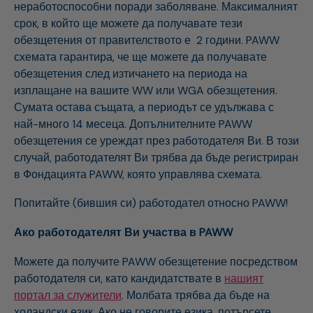
неработоспособни поради заболяване. Максималният
срок, в който ще можете да получавате тези
обезщетения от правителството е 2 години. PAWW
схемата гарантира, че ще можете да получавате
обезщетения след изтичането на периода на
изплащане на вашите WW или WGA обезщетения.
Сумата остава същата, а периодът се удължава с
най-много 14 месеца. Допълнителните PAWW
обезщетения се уреждат през работодателя Ви. В този
случай, работодателят Ви трябва да бъде регистриран
в Фондацията PAWW, която управлява схемата.
Попитайте (бившия си) работодател относно PAWW!
Ако работодателят Ви участва в
PAWW
Можете да получите PAWW обезщетение посредством
работодателя си, като кандидатствате в
нашият
портал за служители
. Молбата трябва да бъде на
холандски език. Ако не говорите езика, потърсете