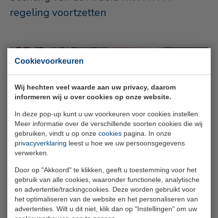
regeling voortzetten
Cookievoorkeuren
Wij hechten veel waarde aan uw privacy, daarom
informeren wij u over cookies op onze website.
In deze pop-up kunt u uw voorkeuren voor cookies instellen.
Meer informatie over de verschillende soorten cookies die wij
gebruiken, vindt u op onze
cookies
pagina. In onze
privacyverklaring
leest u hoe we uw persoonsgegevens
verwerken.
Door op "Akkoord" te klikken, geeft u toestemming voor het
gebruik van alle cookies, waaronder functionele, analytische
5 maart 2026
en advertentie/trackingcookies. Deze worden gebruikt voor
Team SPAWW op bezoek bij Pauluskerk
het optimaliseren van de website en het personaliseren van
advertenties. Wilt u dit niet, klik dan op "Instellingen" om uw
Rotterdam