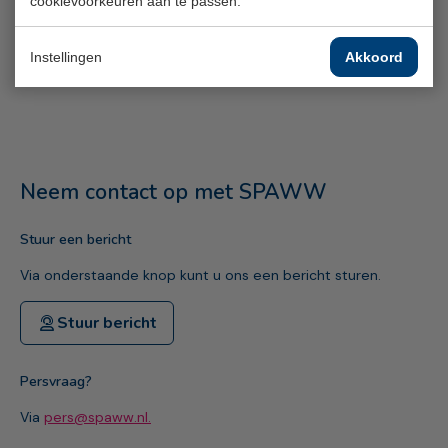
cookievoorkeuren aan te passen.
Instellingen
Akkoord
Neem contact op met SPAWW
Stuur een bericht
Via onderstaande knop kunt u ons een bericht sturen.
Stuur bericht
Persvraag?
Via
pers@spaww.nl.