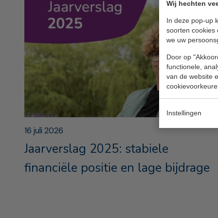
Wij hechten vee
In deze pop-up k
soorten cookies 
we uw persoons
Door op "Akkoord
functionele, ana
van de website en
cookievoorkeure
Instellingen
16 juli 2026
Jaarverslag 2025: stabiele
financiële positie en lage bijdrage