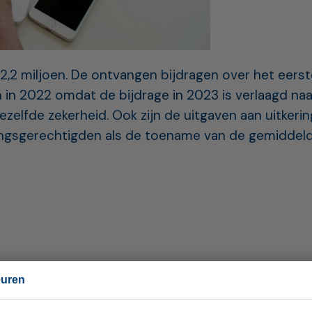
,2 miljoen. De ontvangen bijdragen over het eerst
 in 2022 omdat de bijdrage in 2023 is verlaagd na
zelfde zekerheid. Ook zijn de uitgaven aan uitke
ringsgerechtigden als de toename van de gemiddelde
Andere nieuwsberichten
euren