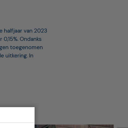
e halfjaar van 2023
ar 0,15%. Ondanks
ringen toegenomen
 uitkering. In