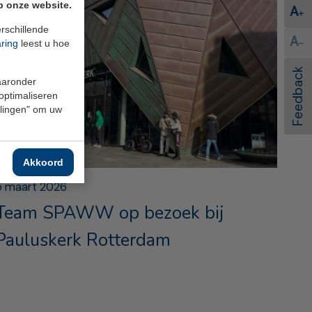
p onze website.
A
rschillende
A
aring
leest u hoe
Feedback
waaronder
 optimaliseren
ellingen" om uw
Akkoord
5 maart 2026
Team SPAWW op bezoek bij
Pauluskerk Rotterdam