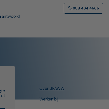
088 404 4606
n
antwoord
Over SPAWW
gte
rdt
Werken bij