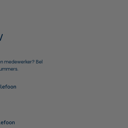
W
een medewerker? Bel
nummers.
lefoon
lefoon