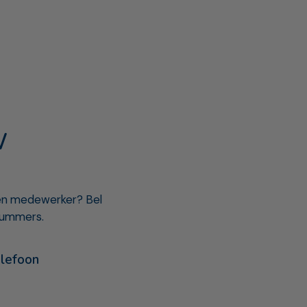
W
een medewerker? Bel
nummers.
lefoon