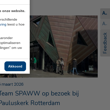
p onze website.
A
rschillende
A
aring
leest u hoe
Feedback
waaronder
 optimaliseren
ellingen" om uw
Akkoord
5 maart 2026
Team SPAWW op bezoek bij
Pauluskerk Rotterdam