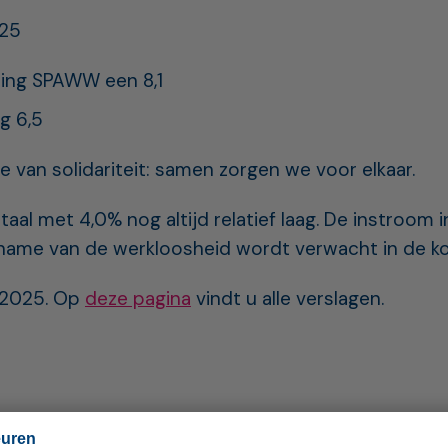
025
ning SPAWW een 8,1
g 6,5
 van solidariteit: samen zorgen we voor elkaar.
al met 4,0% nog altijd relatief laag. De instroom
oename van de werkloosheid wordt verwacht in de 
2 2025. Op
deze pagina
vindt u alle verslagen.
euren