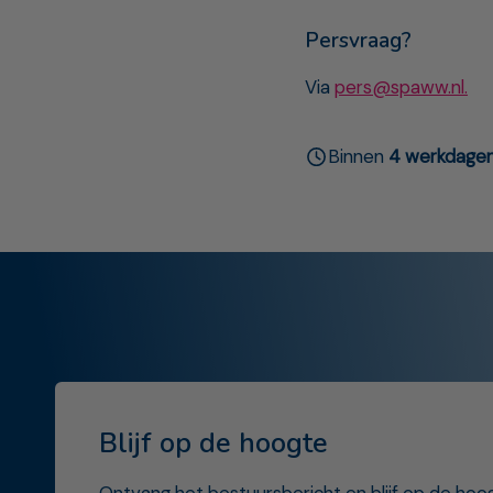
Persvraag?
Via
pers@spaww.nl.
Binnen
4 werkdage
Blijf op de hoogte
Ontvang het bestuursbericht en blijf op de hoo