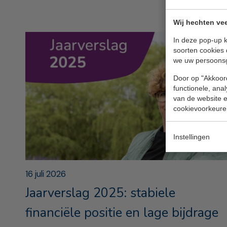
Wij hechten vee
In deze pop-up k
soorten cookies 
we uw persoons
Door op "Akkoord
functionele, ana
van de website en
cookievoorkeure
Instellingen
16 juli 2026
Jaarverslag 2025: stabiele
financiële positie en lage bijdrage