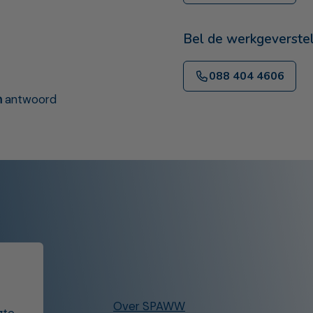
Bel de werkgeverste
088 404 4606
n
antwoord
Over SPAWW
gte