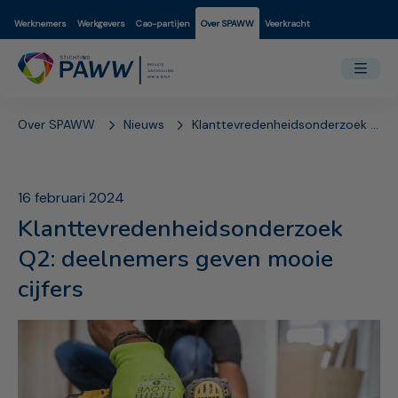
Werknemers
Werkgevers
Cao-partijen
Over SPAWW
Veerkracht
Over SPAWW
Nieuws
Klanttevredenheidsonderzoek Q2: deelnemers geven mooie cijfers
16 februari 2024
Klanttevredenheidsonderzoek
Q2: deelnemers geven mooie
cijfers