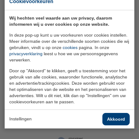
Cookievoorkeuren
Wij hechten veel waarde aan uw privacy, daarom
informeren wij u over cookies op onze website.
In deze pop-up kunt u uw voorkeuren voor cookies instellen.
Meer informatie over de verschillende soorten cookies die wij
gebruiken, vindt u op onze
cookies
pagina. In onze
privacyverklaring
leest u hoe we uw persoonsgegevens
verwerken.
16 juli 2026
Jaarverslag 2025: stabiele financiële
Door op "Akkoord" te klikken, geeft u toestemming voor het
gebruik van alle cookies, waaronder functionele, analytische
positie en lage bijdrage
en advertentie/trackingcookies. Deze worden gebruikt voor
het optimaliseren van de website en het personaliseren van
advertenties. Wilt u dit niet, klik dan op "Instellingen" om uw
cookievoorkeuren aan te passen.
Instellingen
Akkoord