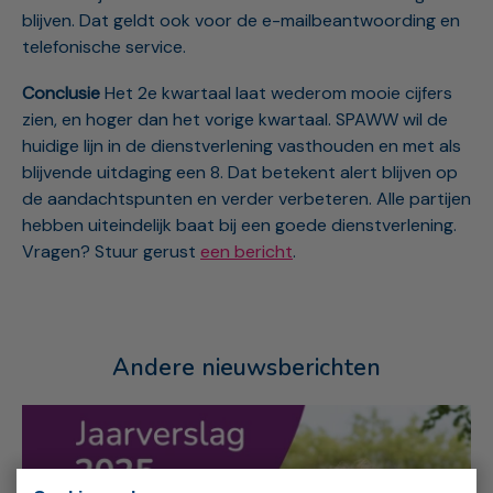
blijven. Dat geldt ook voor de e-mailbeantwoording en
telefonische service.
Conclusie
Het 2e kwartaal laat wederom mooie cijfers
zien, en hoger dan het vorige kwartaal. SPAWW wil de
huidige lijn in de dienstverlening vasthouden en met als
blijvende uitdaging een 8. Dat betekent alert blijven op
de aandachtspunten en verder verbeteren. Alle partijen
hebben uiteindelijk baat bij een goede dienstverlening.
Vragen? Stuur gerust
een bericht
.
Andere nieuwsberichten