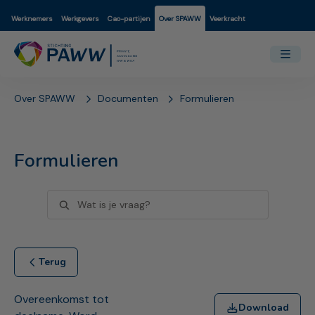
Werknemers
Werkgevers
Cao-partijen
Over SPAWW
Veerkracht
Over SPAWW
Documenten
Formulieren
Formulieren
Terug
Overeenkomst tot
Download