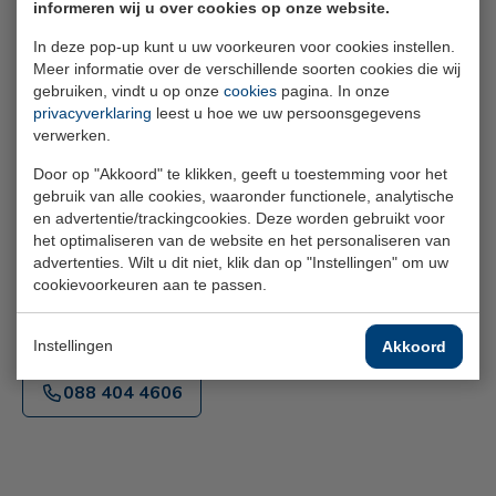
informeren wij u over cookies op onze website.
Via
pers@spaww.nl.
In deze pop-up kunt u uw voorkeuren voor cookies instellen.
Meer informatie over de verschillende soorten cookies die wij
Binnen
4 werkdagen
antwoord
gebruiken, vindt u op onze
cookies
pagina. In onze
privacyverklaring
leest u hoe we uw persoonsgegevens
verwerken.
Liever in gesprek met een medewerker? Bel een van
onderstaande nummers.
Door op "Akkoord" te klikken, geeft u toestemming voor het
gebruik van alle cookies, waaronder functionele, analytische
en advertentie/trackingcookies. Deze worden gebruikt voor
Bel de werknemerstelefoon
het optimaliseren van de website en het personaliseren van
advertenties. Wilt u dit niet, klik dan op "Instellingen" om uw
088 404 4607
cookievoorkeuren aan te passen.
Bel de werkgeverstelefoon
Instellingen
Akkoord
088 404 4606