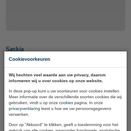
Saskia
Cookievoorkeuren
Haar werk was haar op het lijf geschreven. Ze kreeg
long-covid en raakte volledig afgekeurd. Saskia moest
Wij hechten veel waarde aan uw privacy, daarom
ontdekken wie ze was zonder haar werk en hoe ze
informeren wij u over cookies op onze website.
verder kon. Na een lange en zware periode, vond ze de
weg terug omhoog.
In deze pop-up kunt u uw voorkeuren voor cookies instellen.
Meer informatie over de verschillende soorten cookies die wij
gebruiken, vindt u op onze
cookies
pagina. In onze
privacyverklaring
leest u hoe we uw persoonsgegevens
verwerken.
Door op "Akkoord" te klikken, geeft u toestemming voor het
gebruik van alle cookies, waaronder functionele, analytische