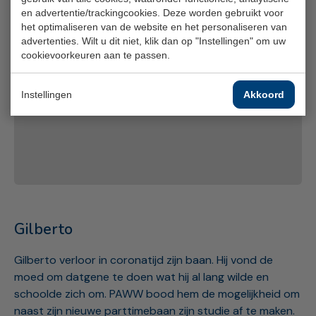
en advertentie/trackingcookies. Deze worden gebruikt voor
Je huidige cookie-instellingen blokkeren dit
het optimaliseren van de website en het personaliseren van
onderdeel. Pas je cookie-instellingen aan om
advertenties. Wilt u dit niet, klik dan op "Instellingen" om uw
cookievoorkeuren aan te passen.
toegang te krijgen tot dit onderdeel.
Cookie-instellingen wijzigen
Instellingen
Akkoord
Gilberto
Gilberto verloor in coronatijd zijn baan. Hij vond de
moed om datgene te doen wat hij al lang wilde en
schoolde zich om. PAWW bood hem de mogelijkheid om
naast zijn nieuwe parttimebaan zijn studie af te maken.