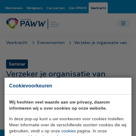
Werknemers
Werkgevers
Cao-partijen
Over SPAWW
Veerkracht
Veerkracht
Evenementen
Verzeker je organisatie van veerkracht
Seminar
Verzeker je organisatie van
veerkracht
Cookievoorkeuren
Wij hechten veel waarde aan uw privacy, daarom
informeren wij u over cookies op onze website.
In deze pop-up kunt u uw voorkeuren voor cookies instellen.
Meer informatie over de verschillende soorten cookies die wij
gebruiken, vindt u op onze
cookies
pagina. In onze