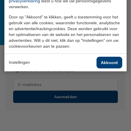
privacyverklaring
leest u hoe we uw persoonsgegevens
verwerken.
Door op "Akkoord" te klikken, geeft u toestemming voor het
gebruik van alle cookies, waaronder functionele, analytische
en advertentie/trackingcookies. Deze worden gebruikt voor
het optimaliseren van de website en het personaliseren van
advertenties. Wilt u dit niet, klik dan op "Instellingen" om uw
cookievoorkeuren aan te passen.
Blijf op de hoogte
Ontvang het bestuursbericht en blijf op de hoogte
Instellingen
Akkoord
van het laatste nieuws rondom de PAWW. U wordt
ingeschreven in de verzendlijst.
Aanmelden