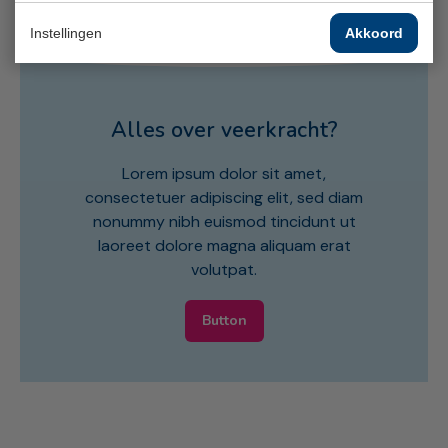
Instellingen
Akkoord
Alles over veerkracht?
Lorem ipsum dolor sit amet,
consectetuer adipiscing elit, sed diam
nonummy nibh euismod tincidunt ut
laoreet dolore magna aliquam erat
volutpat.
Button