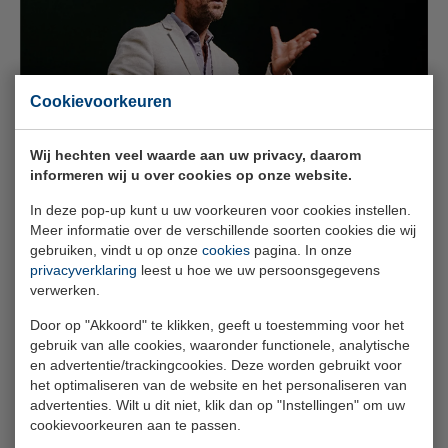
Cookievoorkeuren
Wij hechten veel waarde aan uw privacy, daarom
informeren wij u over cookies op onze website.
Over Lammert Kamphuis
In deze pop-up kunt u uw voorkeuren voor cookies instellen.
Meer informatie over de verschillende soorten cookies die wij
Lammert Kamphuis is een bekende filosoof,
gebruiken, vindt u op onze
cookies
pagina. In onze
bestsellerauteur en één van de meest inspirerende
privacyverklaring
leest u hoe we uw persoonsgegevens
sprekers van het moment. Het is zijn missie om zoveel
verwerken.
mogelijk mensen te laten ervaren hoe filosofie ze kan
Door op "Akkoord" te klikken, geeft u toestemming voor het
helpen in het dagelijkse leven. Lammert is een
gebruik van alle cookies, waaronder functionele, analytische
veelgevraagd spreker in het bedrijfsleven, sprak negen
en advertentie/trackingcookies. Deze worden gebruikt voor
jaar op rij voor volle zalen op Lowlands, is hoofddocent
het optimaliseren van de website en het personaliseren van
bij The School of Life Amsterdam en was huisfilosoof bij
advertenties. Wilt u dit niet, klik dan op "Instellingen" om uw
cookievoorkeuren aan te passen.
5 Uur Live op RTL4.