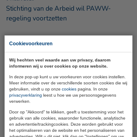
Stichting van de Arbeid wil PAWW-
regeling voortzetten
Cookievoorkeuren
Wij hechten veel waarde aan uw privacy, daarom
informeren wij u over cookies op onze website.
In deze pop-up kunt u uw voorkeuren voor cookies instellen.
Meer informatie over de verschillende soorten cookies die wij
gebruiken, vindt u op onze
cookies
pagina. In onze
privacyverklaring
leest u hoe we uw persoonsgegevens
verwerken.
Door op "Akkoord" te klikken, geeft u toestemming voor het
gebruik van alle cookies, waaronder functionele, analytische
en advertentie/trackingcookies. Deze worden gebruikt voor
5 maart 2026
het optimaliseren van de website en het personaliseren van
Team SPAWW op bezoek bij Pauluskerk
advertenties. Wilt u dit niet, klik dan op "Instellingen" om uw