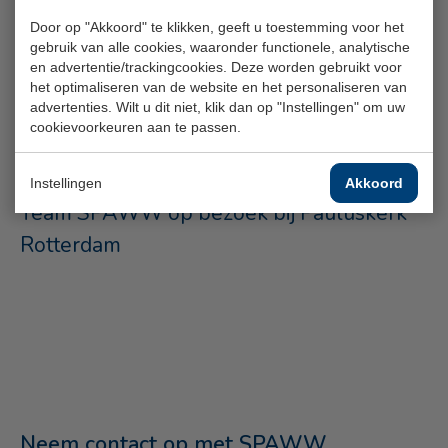
Door op "Akkoord" te klikken, geeft u toestemming voor het
gebruik van alle cookies, waaronder functionele, analytische
en advertentie/trackingcookies. Deze worden gebruikt voor
het optimaliseren van de website en het personaliseren van
advertenties. Wilt u dit niet, klik dan op "Instellingen" om uw
cookievoorkeuren aan te passen.
5 maart 2026
Instellingen
Akkoord
Team SPAWW op bezoek bij Pauluskerk
Rotterdam
Neem contact op met SPAWW