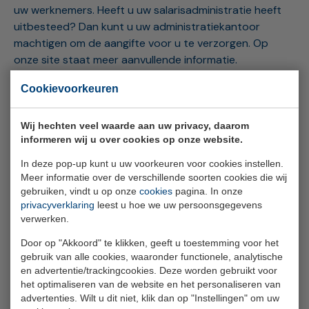
uw werknemers. Heeft u uw salarisadministratie heeft
uitbesteed? Dan kunt u uw administratiekantoor
machtigen om de aangifte voor u te verzorgen. Op
onze site staat meer aanvullende informatie.
Cookievoorkeuren
Administratiekantoor
Wij hechten veel waarde aan uw privacy, daarom
Maakt u gebruik van een administratiekantoor voor uw
informeren wij u over cookies op onze website.
salarisverwerking en/of arbeidsvoorwaarden? Of heeft
In deze pop-up kunt u uw voorkeuren voor cookies instellen.
uw organisatie meerdere loonheffingsnummers die
Meer informatie over de verschillende soorten cookies die wij
meedoen aan de PAWW? Dan kunt u
gebruiken, vindt u op onze
cookies
pagina. In onze
een
administratiekantoor machtigen
om de regeling uit
privacyverklaring
leest u hoe we uw persoonsgegevens
te voeren. In onze
instructievideo
ziet u hoe u dat
verwerken.
regelt.
Door op "Akkoord" te klikken, geeft u toestemming voor het
gebruik van alle cookies, waaronder functionele, analytische
en advertentie/trackingcookies. Deze worden gebruikt voor
Communicatiemiddelen
het optimaliseren van de website en het personaliseren van
advertenties. Wilt u dit niet, klik dan op "Instellingen" om uw