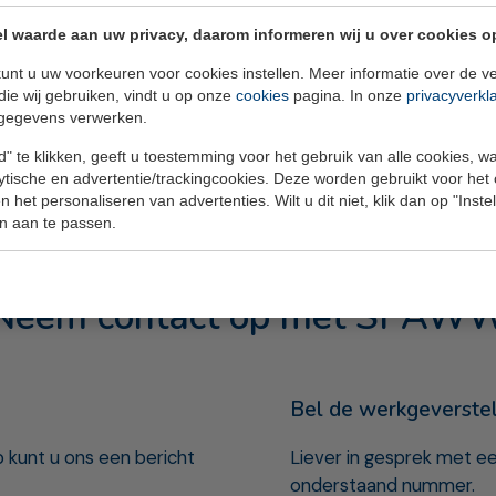
SPAWW
l waarde aan uw privacy, daarom informeren wij u over cookies o
 werkgevers
unt u uw voorkeuren voor cookies instellen. Meer informatie over de ve
administratiekantoren
die wij gebruiken, vindt u op onze
cookies
pagina. In onze
privacyverkl
gegevens verwerken.
" te klikken, geeft u toestemming voor het gebruik van alle cookies, 
lytische en advertentie/trackingcookies. Deze worden gebruikt voor het
 het personaliseren van advertenties. Wilt u dit niet, klik dan op "Inst
n aan te passen.
Neem contact op met SPAW
Bel de werkgeverste
 kunt u ons een bericht
Liever in gesprek met 
onderstaand nummer.