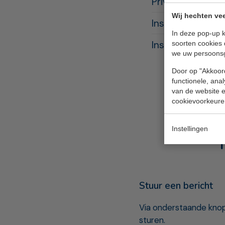
Privacybeleid 
Wij hechten vee
Instructie voor
In deze pop-up k
Instructie voor 
soorten cookies 
we uw persoons
Door op "Akkoord
functionele, ana
van de website en
cookievoorkeure
Instellingen
Stuur een bericht
Via onderstaande knop
sturen.