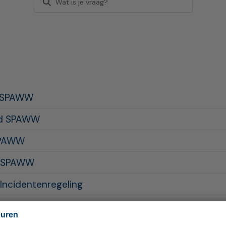
d SPAWW
id SPAWW
SPAWW
id SPAWW
Incidentenregeling
estedingsbeleid SPAWW
euren