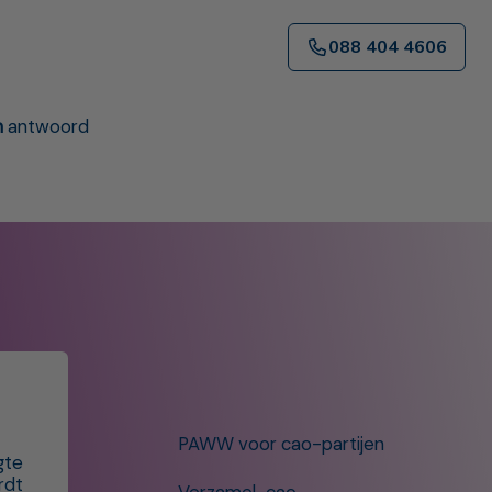
088 404 4606
n
antwoord
PAWW voor cao-partijen
gte
rdt
Verzamel-cao