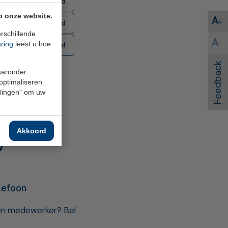
Download
p onze website.
A
Download
rschillende
A
aring
leest u hoe
Download
Feedback
waaronder
 optimaliseren
ellingen" om uw
Akkoord
W
lefoon
een medewerker? Bel