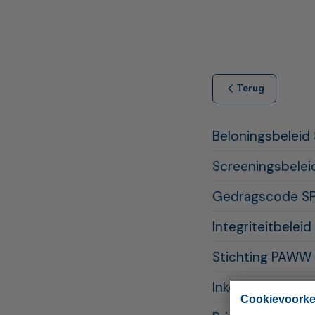
Terug
Beloningsbelei
Screeningsbele
Gedragscode 
Integriteitbele
Stichting PAWW 
Inkoop-en uitb
Cookievoork